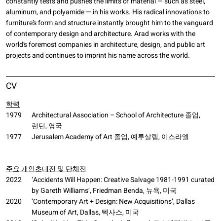
constantly tests and pushes the limits of material — such as steel,
aluminum, and polyamide — in his works. His radical innovations to
furniture’s form and structure instantly brought him to the vanguard
of contemporary design and architecture. Arad works with the
world’s foremost companies in architecture, design, and public art
projects and continues to imprint his name across the world.
CV
학력
1979
Architectural Association – School of Architecture 졸업,
런던, 영국
1977
Jerusalem Academy of Art 졸업, 예루살렘, 이스라엘
주요 개인초대전 및 단체전
2022
‘Accidents Will Happen: Creative Salvage 1981-1991 curated
by Gareth Williams’, Friedman Benda, 뉴욕, 미국
2020
‘Contemporary Art + Design: New Acquisitions’, Dallas
Museum of Art, Dallas, 텍사스, 미국