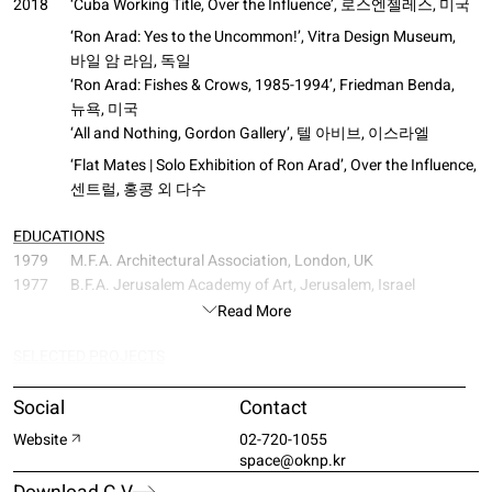
2018
‘Cuba Working Title, Over the Influence’, 로스엔젤레스, 미국
‘Ron Arad: Yes to the Uncommon!’, Vitra Design Museum,
바일 암 라임, 독일
‘Ron Arad: Fishes & Crows, 1985-1994’, Friedman Benda,
뉴욕, 미국
‘All and Nothing, Gordon Gallery’, 텔 아비브, 이스라엘
‘Flat Mates | Solo Exhibition of Ron Arad’, Over the Influence,
센트럴, 홍콩 외 다수
EDUCATIONS
1979
M.F.A. Architectural Association, London, UK
1977
B.F.A. Jerusalem Academy of Art, Jerusalem, Israel
Read More
SELECTED PROJECTS
2022
‘Accidents Will Happen: Creative Salvage 1981-1991 curated b
Benda, New York, USA
Social
Contact
2020
‘Contemporary Art + Design: New Acquisitions’, Dallas Museum 
Website
02-720-1055
space@oknp.kr
2018
‘Cuba Working Title, Over the Influence’, Los Angeles, USA