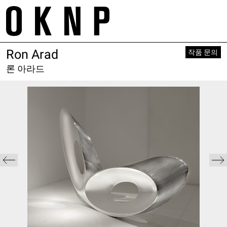
Skip
m
to
tr
content
Ron Arad
Project
About
작품 문의
Space
Galleries
Works
론 아라드
Contact
Exhibition
Service
Artist
E. project@oknp.kr
Academy
Publication
E. space@oknp.kr