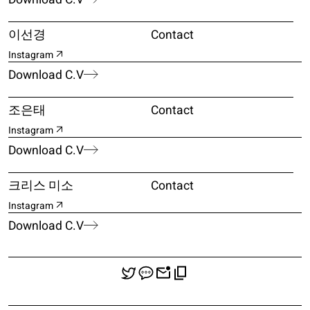
순환 구조 속에서 끊임없이 교차한다. 관객은 움직이는 이미지와
사운드에 몰입하며 자신의 내적 감정을 재발견하고, 동시에 교육적·
이선경
Contact
공동체적 체험 속에서 새로운 의미를 형성한다.
Instagram
이번 전시는 미디어아트가 단순한 기술적 실험이나 시각적 소비에
Download C.V
머무르지 않고, 감성과 체험, 교육과 놀이가 결합된 장으로 확장될 수
있음을 보여준다. 《Moving-e-Motion》은 예술이 일상과 사회 속에서
어떤 울림을 만들어낼 수 있는지, 또 우리가 어떻게 움직임과 감정의
조은태
Contact
연속 속에서 살아가고 있는지를 묻는 자리이다.
Instagram
Download C.V
Moving emotion
is an exhibition that explores the new sensory and
educational possibilities presented by contemporary media art.
크리스 미소
Contact
The title originates from the combination of two concepts—
Moving
and
Emotion
. “Movement” represents the ever-changing energy
Instagram
expressed through light, image, sound, and installation, while
Download C.V
“emotion” refers to the inner resonance experienced by the viewer
within that movement. This exhibition artistically reveals the point at
which movement and emotion intersect and stimulate one another,
inviting the audience to become active participants rather than
passive observers.