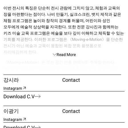
이번 전시의 특징은 단순히 전시 관람에 그치지 않고, 체험과 교육의
장을 마련했다는 점이다. 나비 만들기, 실크스크린, 뱃지 제작과 같은
체험 프로그램은 놀이와 창작의 경계를 허물며, 어린이와 성인
모두에게 예술적 상상력을 자극한다. 또한 전문 강사진과 함께하는
키즈 미술 교육 프로그램은 예술을 보다 깊이 이해하고 체득할 수 있는
기회를 제공한다. 이러한 프로그램은 《Moving-e-Motion》을 단순한
전시가 아닌 예술과 교육이 융합된 복합 문화 플랫폼으로
자리매김하게 한다.
Read More
《Moving-e-Motion》은 또한 공간 연출 면에서도 주목할 만하다.
전시장은 스케치업 설계와 공간 디자인을 통해 작품과 프로그램이
유기적으로 배치되며, 관객의 동선을 따라 다양한 감각적 경험이
강시라
Contact
이어지도록 구성되었다. 이는 미디어아트의 몰입적 특성을 한층
강화하며, 관객이 공간 속에서 움직이고 머무는 행위 자체가 곧 전시의
Instagram
일부가 되도록 유도한다.
Download C.V
오늘날 예술은 기술과 긴밀히 결합하며 새로운 형식과 내용을
창출한다. 동시에 예술은 개인의 감정을 환기하고, 공동체적 경험을
이광기
Contact
만들어내는 역할을 수행한다. 《Moving-e-Motion》은 바로 이
Instagram
지점에서 기획되었다. 움직임과 감정은 서로를 밀어내지 않고, 하나의
Download C.V