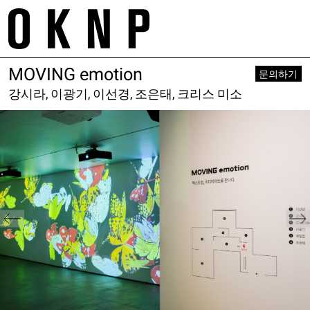
Skip
m
to
tr
content
MOVING emotion
Project
About
문의하기
Space
Galleries
Works
강시라, 이광기, 이선경, 조은태, 크리스 미소
Contact
Exhibition
Service
Artist
E. project@oknp.kr
Academy
Publication
E. space@oknp.kr