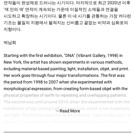
연작들이 완성체로 드러나는 시기이다. 마지막으로 최근 2020년 이후
‘색 안의 색’ 연작이 계속되는 가운데 이질적인 소재들과 연결을
시도하고 확장하는 시기이다. 물론 이 네 시기를 관통하는 가장 커다란
기조는 물질의 지평에서 펼쳐지는 신비롭고 끝없는 비약과 심화로의
지향이다.
박남희
Starting with the first exhibition, "DNA" (Vibrant Gallery, 1998) in
New York, the artist has shown experiments in various methods,
including material-based painting, light, installation, objet, and print.
Her work goes through four major transformations. The first was
the period from 1998 to 2007 when she experimented with
morphological expression, from creating form-based objet with the
physical properties of earth to repeating and overlapping patterns.
The second was until around 2014, when she experimented with the
installation of slip casting half sphere bowls, which is her trademark,
Read More
and light. The third is when the series of works, "color inside color," is
shown in complete form with planes and objets built with fragments
and planes in her work, starting with slip painting in 2015. Lastly, it is