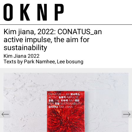
Skip
m
to
tr
content
Kim jiana, 2022: CONATUS_an
Project
About
Space
Galleries
active impulse, the aim for
Works
Contact
sustainability
Exhibition
Service
Artist
Kim Jiana 2022
E. project@oknp.kr
Texts by Park Namhee, Lee bosung
Academy
Publication
E. space@oknp.kr