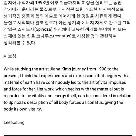
time she tries connecting with heterogeneous materials and expands
김지아나 작가의 1998년 이후 지금까지의 여정을 살펴보는 동안
while working on the "color inside color" series since 2020. Of course,
작가에게 흙이라는 물질로부터 시작된 실험과 표현이 지속적으로
the most prominent keynote that runs through these four periods is
생기적인 충동과 힘의 예술로 이어지게 한 것임을 사유하게 된다.
the aim toward the mysterious and endless elevation and deepening
물질로 시작되나 결코 질료가 아닌 생기와 에너지 자체로 간주된 그의
that unfolds on the prospect of material.
작업은 스피노자(Spinoza)가 신체에 고유한 생기를 부여하며, 모든
신체에 있는 힘을 코나투스(conatus)로 지칭한 것과 관련하여
Park Namhee
생각해볼 수 있다.
이보성
While studying the artist Jiana Kim's journey from 1998 to the
present, I think that experiments and expressions that began with a
material of earth have continuously led to the art of vital impulses
and force for her. Her work, which begins with the material but is
regarded to be vitality and energy itself, can be considered in relation
to Spinoza's description of all body forces as conatus, giving the
body its own vitality.
Leebosung