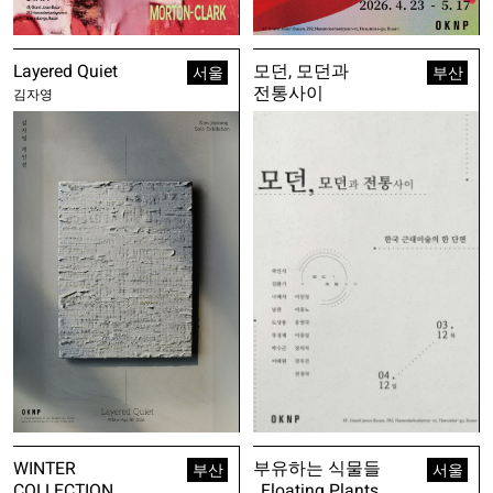
Layered Quiet
모던, 모던과
서울
부산
전통사이
김자영
WINTER
부유하는 식물들
부산
서울
COLLECTION
_Floating Plants