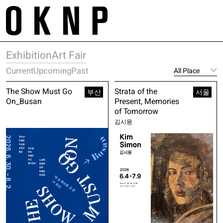
Skip
m
to
tr
content
Project
About
Exhibition
Art Fair
Space
Galleries
Works
Current
Upcoming
Past
Contact
Exhibition
Service
The Show Must Go
Strata of the
Artist
부산
서울
E. project@oknp.kr
On_Busan
Present, Memories
Academy
of Tomorrow
Publication
김시몽
E. space@oknp.kr