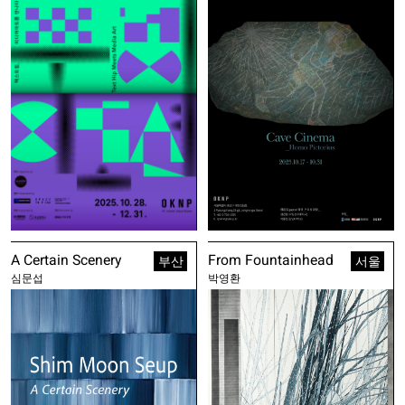
A Certain Scenery
From Fountainhead
부산
서울
심문섭
박영환