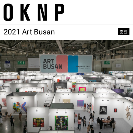
Skip
m
to
tr
content
2021 Art Busan
Project
About
종료
Space
Galleries
Works
Contact
Exhibition
Service
Artist
E. project@oknp.kr
Academy
Publication
E. space@oknp.kr