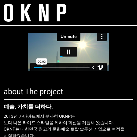
Skip
m
to
tr
content
Project
About
Space
Galleries
Works
Contact
Exhibition
Service
Artist
E. project@oknp.kr
Academy
Publication
E. space@oknp.kr
about The project
예술, 가치를 더하다.
2013년 가나아트에서 분사한 OKNP는
보다 나은 라이프 스타일을 위하여 혁신을 거듭해 왔습니다.
OKNP는 대한민국 최고의 문화예술 토탈 솔루션 기업으로 여정을
시작하겠습니다.