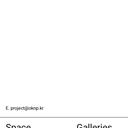
E. project@oknp.kr
Space
Galleries