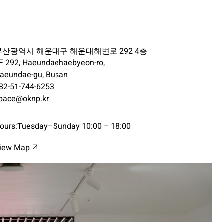
부산광역시 해운대구 해운대해변로 292 4층
F 292, Haeundaehaebyeon-ro,
aeundae-gu, Busan
82-51-744-6253
pace@oknp.kr
ours:Tuesday–Sunday 10:00 – 18:00
iew Map