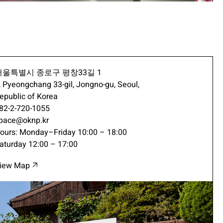
서울특별시 종로구 평창33길 1
, Pyeongchang 33-gil, Jongno-gu, Seoul,
epublic of Korea
82-2-720-1055
pace@oknp.kr
ours: Monday–Friday 10:00 – 18:00
aturday 12:00 – 17:00
iew Map