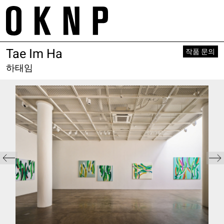
Skip
m
to
tr
content
Tae Im Ha
Project
About
작품 문의
Space
Galleries
Works
하태임
Contact
Exhibition
Service
Artist
E. project@oknp.kr
Academy
Publication
E. space@oknp.kr