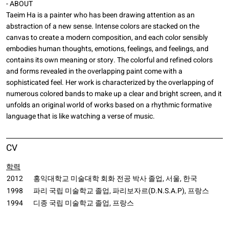
- ABOUT
Taeim Ha is a painter who has been drawing attention as an
abstraction of a new sense. Intense colors are stacked on the
canvas to create a modern composition, and each color sensibly
embodies human thoughts, emotions, feelings, and feelings, and
contains its own meaning or story. The colorful and refined colors
and forms revealed in the overlapping paint come with a
sophisticated feel. Her work is characterized by the overlapping of
numerous colored bands to make up a clear and bright screen, and it
unfolds an original world of works based on a rhythmic formative
language that is like watching a verse of music.
CV
학력
2012
홍익대학교 미술대학 회화 전공 박사 졸업, 서울, 한국
1998
파리 국립 미술학교 졸업, 파리보자르(D.N.S.A.P), 프랑스
1994
디종 국립 미술학교 졸업, 프랑스